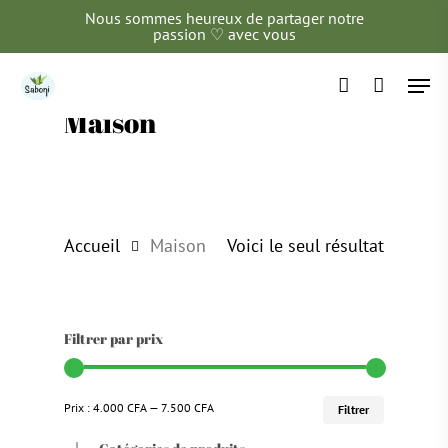
Skip
Nous sommes heureux de partager notre
passion ♡ avec vous
to
Men
main
account
content
Maison
Accueil
Maison
Voici le seul résultat
Filtrer par prix
Prix
Prix
Prix :
4.000 CFA
—
7.500 CFA
Filtrer
min
max